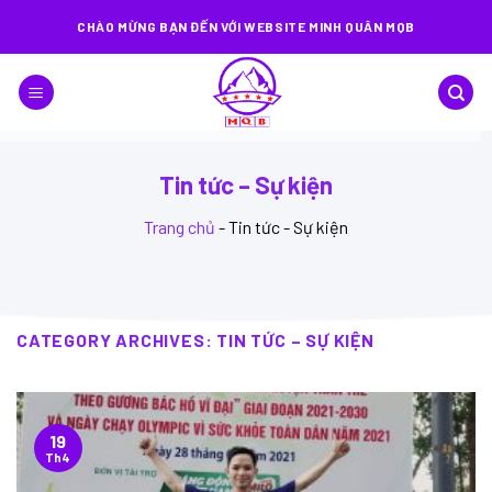
Skip
CHÀO MỪNG BẠN ĐẾN VỚI WEBSITE MINH QUÂN MQB
to
content
Tin tức – Sự kiện
Trang chủ
-
Tin tức - Sự kiện
CATEGORY ARCHIVES:
TIN TỨC – SỰ KIỆN
19
Th4