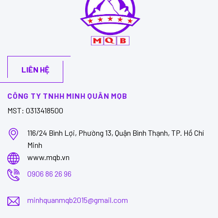
LIÊN HỆ
CÔNG TY TNHH MINH QUÂN MQB
MST: 0313418500
116/24 Bình Lợi, Phường 13, Quận Bình Thạnh, TP. Hồ Chí
Minh
www.mqb.vn
0906 86 26 96
minhquanmqb2015@gmail.com